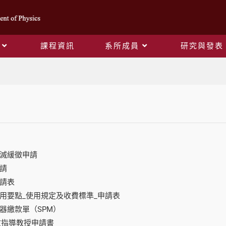
課程資訊
系所成員
研究與發表
文件下載
滅緩徵申請
請
申請表
用要點_使用規定及收費標準_申請表
器繳款單（SPM）
論文指導教授申請書