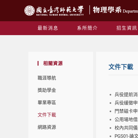
最新消息
系所簡介
招生資訊
相關資源
文件下載
職涯導航
獎助學金
兵役提前消
畢業專區
兵役緩徵申
門禁磁卡
文件下載
公用場地借
網路資源
校內共同儀
PGS01-