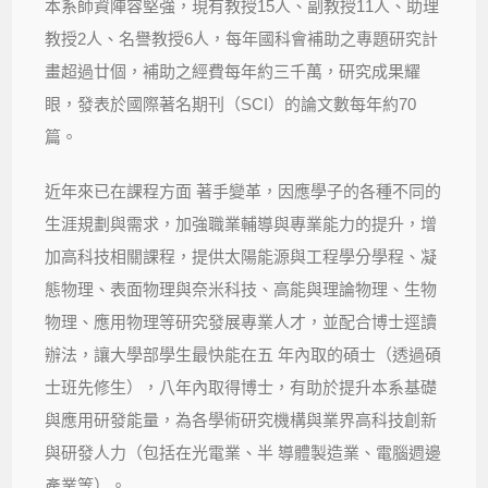
本系師資陣容堅強，現有教授15人、副教授11人、助理
教授2人、名譽教授6人，每年國科會補助之專題研究計
畫超過廿個，補助之經費每年約三千萬，研究成果耀
眼，發表於國際著名期刊（SCI）的論文數每年約70
篇。
近年來已在課程方面 著手變革，因應學子的各種不同的
生涯規劃與需求，加強職業輔導與專業能力的提升，增
加高科技相關課程，提供太陽能源與工程學分學程、凝
態物理、表面物理與奈米科技、高能與理論物理、生物
物理、應用物理等研究發展專業人才，並配合博士逕讀
辦法，讓大學部學生最快能在五 年內取的碩士（透過碩
士班先修生），八年內取得博士，有助於提升本系基礎
與應用研發能量，為各學術研究機構與業界高科技創新
與研發人力（包括在光電業、半 導體製造業、電腦週邊
產業等）。