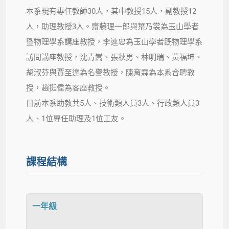
本系現有專任教師30人，其中教授15人，副教授12
人，助理教授3人。齋藤理一郎與葉乃裳為玉山學者
暨物理學系講座教授，李連忠為玉山學者既物理學系
訪問講座教授，
沈青嵩、張秋男、林明瑞、黃福坤、
胡淑芬與賈至達為名譽教授，陳育霖為本系合聘教
授，趙挺偉為客座教授。
目前本系助教共5人
、
技術類人員3人、行政類人員3
人、1位專任助理及1位工友。
課程結構
一年級