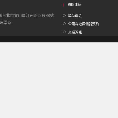
相關連結
16台北市文山區汀州路四段88號
獎助學金
學系
公用場地與儀器預約
交通資訊