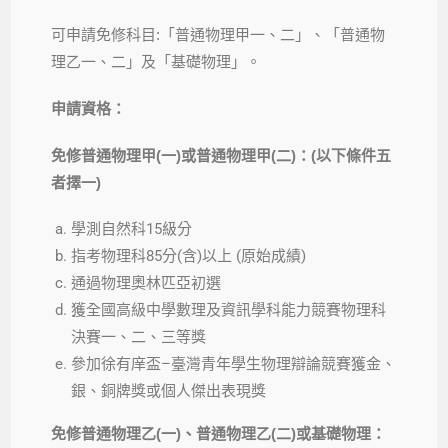
可申請免修科目
:
「普通物理甲一、二」、「普通物
理乙一、二」及「基礎物理」。
申請資格：
免修普通物理甲
(
一
)
或普通物理甲
(
二
)
：
(
以下條件五
者擇一
)
學測自然科
15
級分
指考物理科
85
分
(
含
)
以上
(
原始成績
)
通過物理奧林匹亞初選
獲全國高級中學數理及資訊學科能力競賽物理科
決賽一、二、三等獎
參加徐有庠盃
–
臺灣青年學生物理辯論競賽獲金、
銀、銅牌獎或個人傑出表現獎
免修普通物理乙
(
一
)
、普通物理乙
(
二
)
或基礎物理：