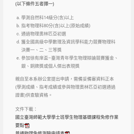
(
以下條件五者擇一
)
學測自然科
14
級分
(
含
)
以上
指考物理科
80
分
(
含
)
以上
(
原始成績
)
通過物理奧林匹亞初選
獲全國高級中學數理及資訊學科能力競賽物理科
決賽一、二、三等獎
參加徐有庠盃
–
臺灣青年學生物理辯論競賽獲金、
銀、銅牌獎或個人傑出表現獎
親自至本系辦公室提出申請，需備妥備審資料正本
(
學測成績、指考成績或參與物理奧林匹亞初選通過
證書
)
供查驗資格。
文件下載：
國立臺灣師範大學學士班學生物理基礎課程免修作業
要點
普通物理免修測驗申請表