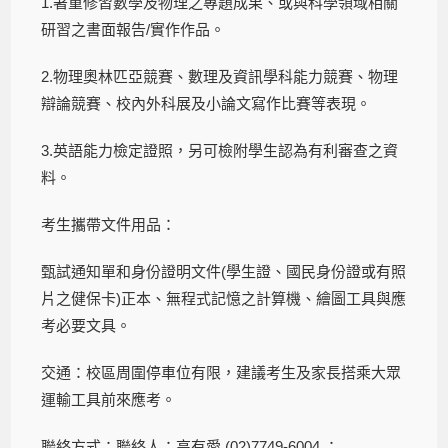
1.著重修習數學及物理之專題成果、或與科學領域相關
研習之書面報告/實作作品。
2.物理奧林匹亞競賽、數理及資訊學科能力競賽、物理
辯論競賽、校內外科展及小論文寫作比賽等表現。
3.英語能力檢定證照，另可檢附學生認為有利審查之資
料。
考生攜帶文件用品：
甄試通知單和身份證明文件(學生證、國民身份證或有照
片之健保卡)正本、無程式記憶之計算機、繪圖工具與應
考必要文具。
交通：校區周圍停車位有限，建議考生及家長搭乘大眾
運輸工具前來應考。
聯絡方式：聯絡人：高有愛 (02)7749-6004 ；