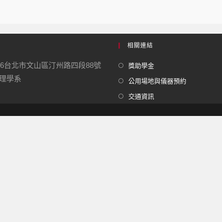
相關連結
16台北市文山區汀州路四段88號
獎助學金
學系
公用場地與儀器預約
交通資訊