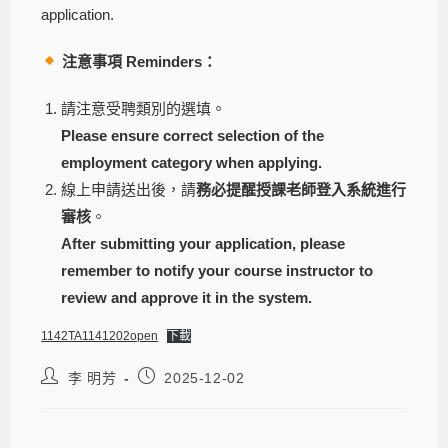
application.
注意事項
Reminders
：
請注意受聘類別的選填。
Please ensure correct selection of the
employment category when applying.
線上申請送出後，請
務必提醒授課老師登入系統進行
審核
。
After submitting your application, please
remember to notify your course instructor to
review and approve it in the system.
1142TA1141202open
下載
李 明芳
2025-12-02