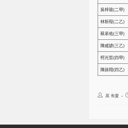
吳梓瑜(二甲)
林新程(二乙)
蔡承祐(三甲)
陳威諺(三乙)
柯光哲(四甲)
陳詠翔(四乙)
高 有愛