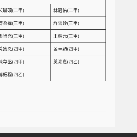
裴嵐碩(二甲)
林冠佑(二甲)
傅柔禕(三甲)
許晉銓(三甲)
張智堯(三甲)
王耀元(三甲)
黃雋恩(四甲)
呂卓穎(四甲)
陳韋丞(四甲)
黃亮嘉(四乙)
傅鈺程(四乙)