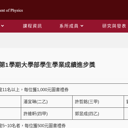
課程資訊
系所成員
研究與發表
Blog
度第1學期大學部學生學業成績進步獎
11名以上，每位獲1,000元圖書禮券
潘宜琳(二乙)
許哲銘(三甲)
許維軒(四甲)
郭昱成(四乙)
5~10名者，每位獲500元圖書禮券