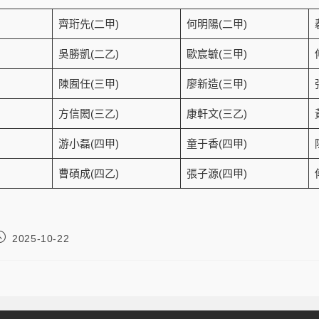
齊珩先(二甲)
何明陽(二甲)
吳勝凱(二乙)
歐宸毓(三甲)
陳囿任(三甲)
廖新造(三甲)
方信閎(三乙)
康軒文(三乙)
游小磊(四甲)
童于香(四甲)
曹碩成(四乙)
張子源(四甲)
2025-10-22