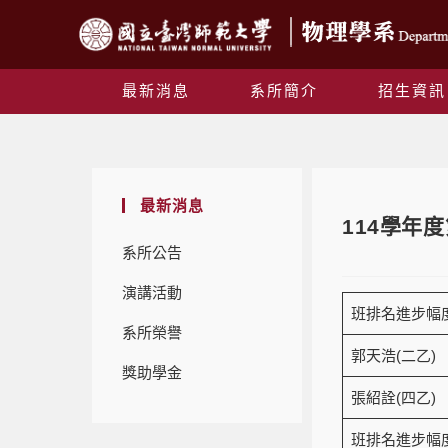
最新消息
系所簡介
招生資訊
最新消息
114學年
系所公告
演講活動
班排名進步幅度
系所榮譽
郭天浩(二乙)
獎助學金
張紹詮(四乙)
班排名進步幅度