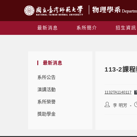
最新消息
系所簡介
招生資訊
最新消息
113-2
系所公告
演講活動
1132TA1140117
系所榮譽
李 明芳
獎助學金