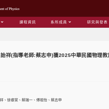
課程資訊
系所成員
研究與發表
Blog
詒祥(指導老師:蔡志申)獲2025中華民國物理
祥、徐睿棠、蔡瑞一、傅祖怡、蔡志申