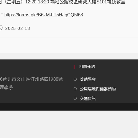
1日（星期五）12:20-13:20 場地公館校區研究大樓S101視聽教室
：
https://forms.gle/B6zMJfT5HJgCQ5f68
2025-02-13
相關連結
16台北市文山區汀州路四段88號
獎助學金
學系
公用場地與儀器預約
交通資訊