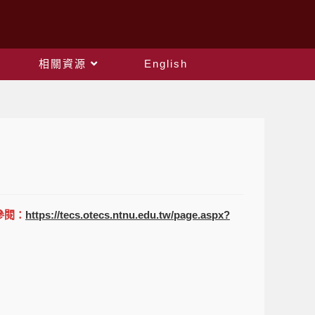
相關資源
English
參閱：
https://tecs.otecs.ntnu.edu.tw/page.aspx?