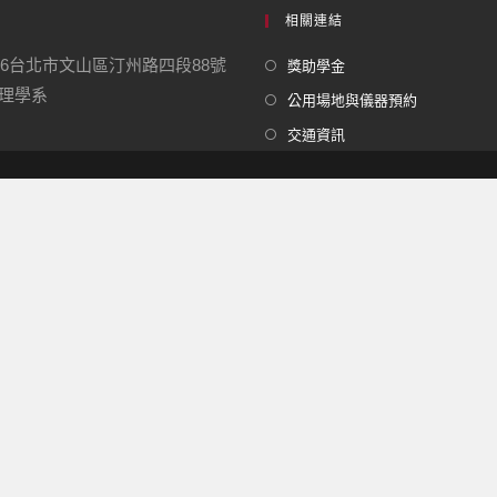
相關連結
16台北市文山區汀州路四段88號
獎助學金
學系
公用場地與儀器預約
交通資訊