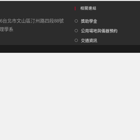
相關連結
16台北市文山區汀州路四段88號
獎助學金
學系
公用場地與儀器預約
交通資訊