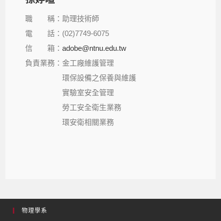
職 稱：助理技術師
電 話：(02)7749-6075
信 箱：
adobe@ntnu.edu.tw
負責業務：金工廠維護管理
環保設備之保養與維護
實驗室安全管理
勞工安全衛生業務
環安衛相關業務
物理學系