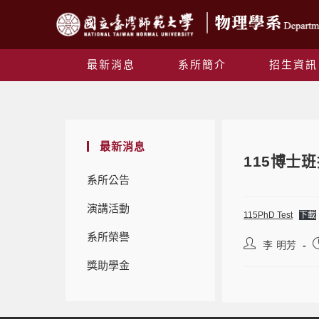
最新消息
系所簡介
招生資訊
最新消息
115博士
系所公告
演講活動
115PhD Test
下載
系所榮譽
李 明芳
獎助學金