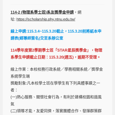
114-2 (物理系學士班)系友獎學金申請
，網
址:
https://scholarship.phy.ntnu.edu.tw/
線上申請:115.3.4~115.3.20截止，115.3.20前將紙本申
請表(經導師簽名)交至系辦公室
114學年度第2學期學士班「STAR星辰獎學金」，物理
系學生申請截止日期：115.3.20(週五)，逾期不受理。
線上作業：本校校務行政系統／學務相關系統／獎學金
系統學生端
獎勵對象:凡本校學士班在學學生有下列具體事蹟之一
者：
(一)熱心服務、關懷社會行為，有利於建構校園和諧風
氣
(二)領導才能，友愛同儕，落實團體合作、發揮群策群