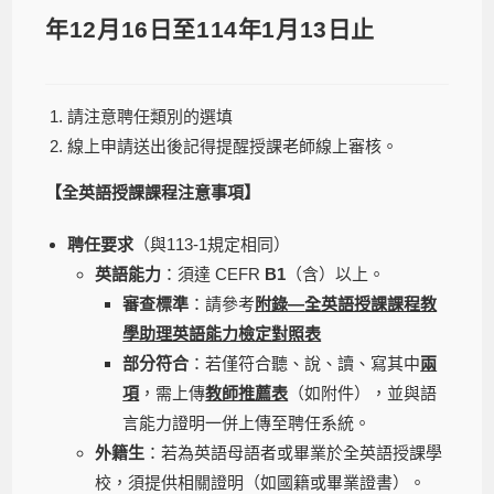
年12月16日至114年1月13日止
請注意聘任類別的選填
線上申請送出後記得提醒授課老師線上審核。
【全英語授課課程注意事項】
聘任要求
（與113-1規定相同）
英語能力
：須達 CEFR
B1
（含）以上。
審查標準
：請參考
附錄—
全英語授課課程教
學助理英語能力檢定對照表
部分符合
：若僅符合聽、說、讀、寫其中
兩
項
，需上傳
教師推薦表
（如附件），並與語
言能力證明一併上傳至聘任系統。
外籍生
：若為英語母語者或畢業於全英語授課學
校，須提供相關證明（如國籍或畢業證書）。