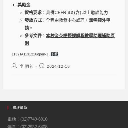
獎勵金
資格要求
：具備CEFR
B2
(含) 以上聽讀能力
發放方式
：全程由教發中心處理，
無需額外申
請
。
參考文件
：
本校全英語授課課程教學助理補助原
則
1132TA1131216open-1
下載
李 明芳
2024-12-16
物理學系
電話：(02)7749-6010
傳真：(02)2932-6408