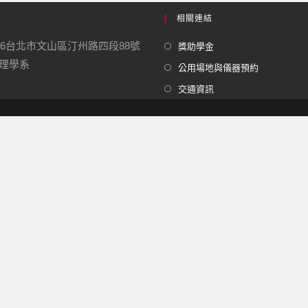
相關連結
16台北市文山區汀州路四段88號
獎助學金
學系
公用場地與儀器預約
交通資訊