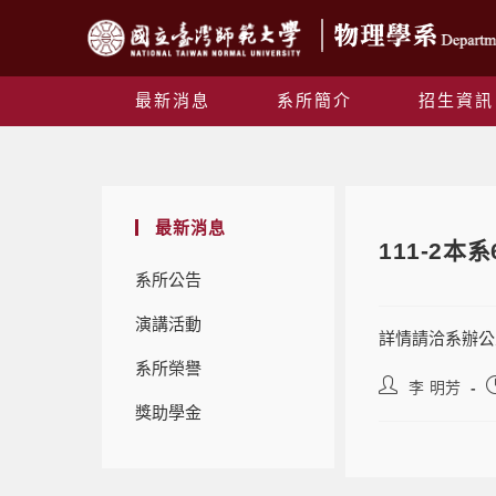
最新消息
系所簡介
招生資訊
最新消息
111-2
系所公告
演講活動
詳情請洽系辦公
系所榮譽
李 明芳
獎助學金