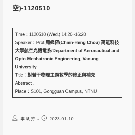
空)-1120510
Time：1120510 (Wed.) 14:20~16:20
Speaker：Prof.
周鑑恆(Chien-Heng Chou)
萬能科技
大學航空光機電系/Department of Aeronautical and
Opto-Mechatronic Engineering, Vanung
University
Title：
對若干物理主題教學的修正與補充
Abstract：
Place：S101, Gongguan Campus, NTNU
李 明芳
2023-01-10